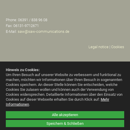
Phone: 06391 / 838 96 08
Fax: 06131-9712671
E-Mail:
saw@saw-communications.de
Legal notice
|
Cookies
Hinweis zu Cookies:
Um Ihren Besuch auf unserer Website zu verbessern und funktional zu
machen, möchten wir Informationen über Ihren Besuch in sogenannten
Cookies speichern. An dieser Stelle können Sie entscheiden, welche
Cookies Sie zulasen wollen und können auch der Verwendung von
Cookies widersprechen.
Detaillierte Informationen über den Einsatz von
Cookies auf dieser Webseite erhalten Sie durch Klick auf:
Mehr
Informationen
.
Alle akzeptieren
Speichern & Schließen