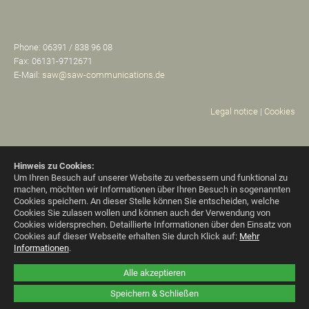
Phone: 06391 / 838 96 08
Fax: 06131-9712671
E-Mail:
saw@saw-communications.de
Legal notice
|
Cookies
Hinweis zu Cookies:
Um Ihren Besuch auf unserer Website zu verbessern und funktional zu
machen, möchten wir Informationen über Ihren Besuch in sogenannten
Cookies speichern. An dieser Stelle können Sie entscheiden, welche
Cookies Sie zulasen wollen und können auch der Verwendung von
Cookies widersprechen.
Detaillierte Informationen über den Einsatz von
Cookies auf dieser Webseite erhalten Sie durch Klick auf:
Mehr
Informationen
.
Alle akzeptieren
Speichern & Schließen