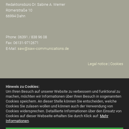
Redaktionsbüro Dr. Sabine A. Werner
Römerstraße 10
66994 Dahn
Phone: 06391 / 838 96 08
Fax: 06131-9712671
E-Mail:
saw@saw-communications.de
Legal notice
|
Cookies
Hinweis zu Cookies:
Um Ihren Besuch auf unserer Website zu verbessern und funktional zu
machen, möchten wir Informationen über Ihren Besuch in sogenannten
Cookies speichern. An dieser Stelle können Sie entscheiden, welche
Cookies Sie zulasen wollen und können auch der Verwendung von
Cookies widersprechen.
Detaillierte Informationen über den Einsatz von
Cookies auf dieser Webseite erhalten Sie durch Klick auf:
Mehr
Informationen
.