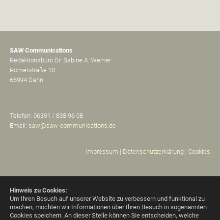
SAW Communications
Redaktionsbüro Dr. Sabine A. Werner
Römerstraße 10
66994 Dahn
Telefon: 06391 / 838 96 08
Email:
saw@saw-communications.de
Impressum
|
Datenschutzerklärung
|
Cookies
Hinweis zu Cookies:
Um Ihren Besuch auf unserer Website zu verbessern und funktional zu
machen, möchten wir Informationen über Ihren Besuch in sogenannten
Cookies speichern. An dieser Stelle können Sie entscheiden, welche