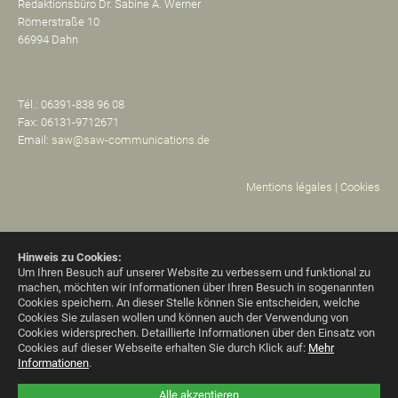
Redaktionsbüro Dr. Sabine A. Werner
Römerstraße 10
66994 Dahn
Tél.: 06391-838 96 08
Fax: 06131-9712671
Email:
saw@saw-communications.de
Mentions légales
|
Cookies
Hinweis zu Cookies:
Um Ihren Besuch auf unserer Website zu verbessern und funktional zu
machen, möchten wir Informationen über Ihren Besuch in sogenannten
Cookies speichern. An dieser Stelle können Sie entscheiden, welche
Cookies Sie zulasen wollen und können auch der Verwendung von
Cookies widersprechen.
Detaillierte Informationen über den Einsatz von
Cookies auf dieser Webseite erhalten Sie durch Klick auf:
Mehr
Informationen
.
Alle akzeptieren